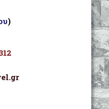
ου
)
312
el.gr