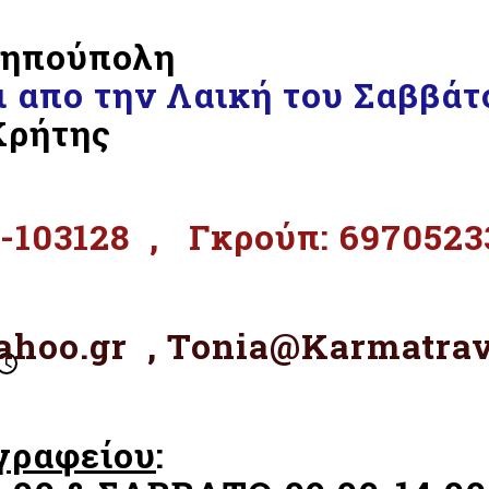
Κηπούπολη
 απο την Λαική του Σαββάτ
Κρήτης
11-103128 , Γκρούπ: 6970523
hoo.gr , Tonia@Karmatrav
 γραφείου
: