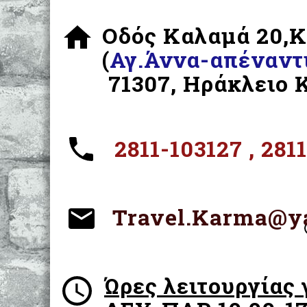
Οδός Καλαμά 20,
(
Αγ.Άννα-απέναντι
71307, Ηράκλειο 
2811-103127 , 28
Travel.Karma@ya
Ώρες λειτουργίας